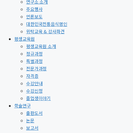
연구소 소개
주요행사
언론보도
대한민국전통음식명인
위탁교육 & 강사파견
평생교육원
평생교육원 소개
정규과정
특별과정
전문가과정
자격증
수강안내
수강신청
졸업생이야기
학술연구
출판도서
논문
보고서