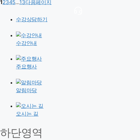
1
2
3
4
5
…
13
다음페이지
수강상담하기
수강안내
주요행사
알림마당
오시는 길
하단영역