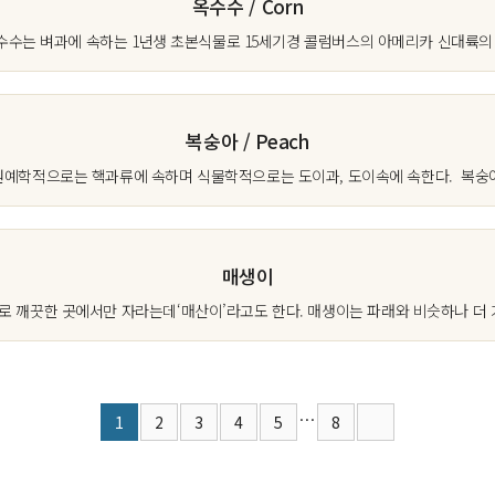
옥수수 / Corn
옥수수는 벼과에 속하는 1년생 초본식물로 15세기경 콜럼버스의 아메리카 신대륙의 
복숭아 / Peach
는 원예학적으로는 핵과류에 속하며 식물학적으로는 도이과, 도이속에 속한다. 복숭아
매생이
류로 깨끗한 곳에서만 자라는데‘매산이’라고도 한다. 매생이는 파래와 비슷하나 더 
…
1
2
3
4
5
8