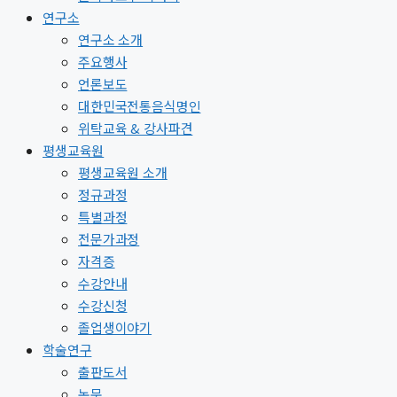
연구소
연구소 소개
주요행사
언론보도
대한민국전통음식명인
위탁교육 & 강사파견
평생교육원
평생교육원 소개
정규과정
특별과정
전문가과정
자격증
수강안내
수강신청
졸업생이야기
학술연구
출판도서
논문