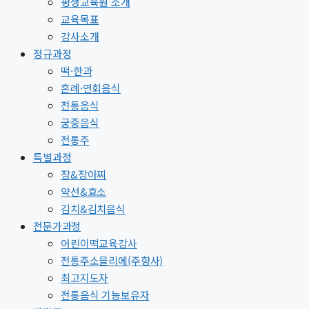
평생교육원 소개
교육목표
강사소개
정규과정
떡·한과
혼례·연회음식
전통음식
궁중음식
전통주
특별과정
장&장아찌
약선&효소
김치&김치음식
전문가과정
어린이떡교육강사
전통주소믈리에(주향사)
최고지도자
전통음식 기능보유자