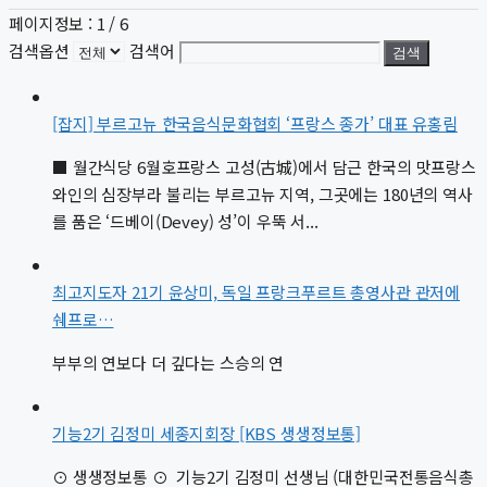
페이지정보 : 1 / 6
검색옵션
검색어
검색
[잡지] 부르고뉴 한국음식문화협회 ‘프랑스 종가’ 대표 유홍림
■ 월간식당 6월호프랑스 고성(古城)에서 담근 한국의 맛프랑스
와인의 심장부라 불리는 부르고뉴 지역, 그곳에는 180년의 역사
를 품은 ‘드베이(Devey) 성’이 우뚝 서...
최고지도자 21기 윤상미, 독일 프랑크푸르트 총영사관 관저에
쉐프로…
부부의 연보다 더 깊다는 스승의 연
기능2기 김정미 세종지회장 [KBS 생생정보통]
⊙ 생생정보통 ⊙ 기능2기 김정미 선생님 (대한민국전통음식총