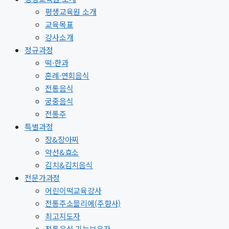
평생교육원 소개
교육목표
강사소개
정규과정
떡·한과
혼례·연회음식
전통음식
궁중음식
전통주
특별과정
장&장아찌
약선&효소
김치&김치음식
전문가과정
어린이떡교육강사
전통주소믈리에(주향사)
최고지도자
전통음식 기능보유자