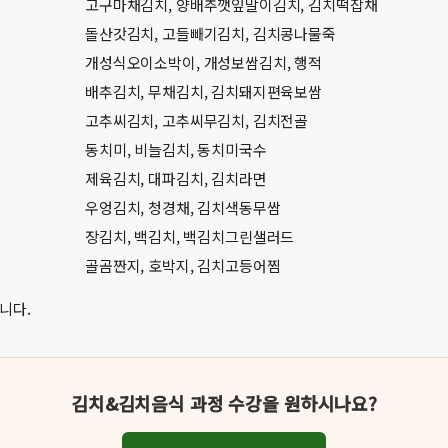
고구마채김치, 양배추깻잎말이김치, 김치떡잡채
돌산갓김치, 고들빼기김치, 김치콩나물죽
개성식오이소박이, 개성보쌈김치, 행적
배추김치, 무채김치, 김치돼지편육보쌈
고추씨김치, 고추씨무김치, 김치전골
동치미, 비늘김치, 동치미국수
제육김치, 대파김치, 김치라면
우엉김치, 청경채, 김치색동무쌈
장김치, 백김치, 백김치그린샐러드
골곰짠지, 호박지, 김치고등어찜
니다.
김치&김치음식 과정 수강을 원하시나요?