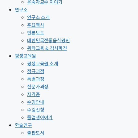
윤숙자교수 이야기
연구소
연구소 소개
주요행사
언론보도
대한민국전통음식명인
위탁교육 & 강사파견
평생교육원
평생교육원 소개
정규과정
특별과정
전문가과정
자격증
수강안내
수강신청
졸업생이야기
학술연구
출판도서