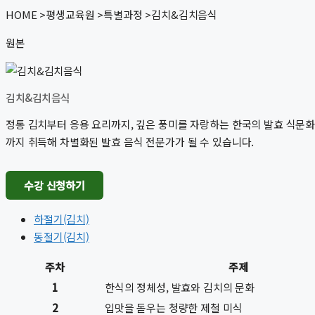
HOME
>
평생교육원
>
특별과정
>
김치&김치음식
원본
김치&김치음식
정통 김치부터 응용 요리까지, 깊은 풍미를 자랑하는 한국의 발효 식문화를
까지 취득해 차별화된 발효 음식 전문가가 될 수 있습니다.
수강 신청하기
하절기(김치)
동절기(김치)
주차
주제
1
한식의 정체성, 발효와 김치의 문화
2
입맛을 돋우는 청량한 제철 미식