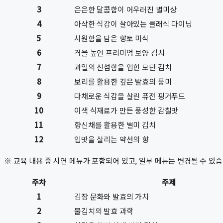
3
은은한 달콤함이 어우러진 별미상
4
아삭한 식감이 살아있는 클래식 다이닝
5
시원함을 담은 향토 미식
6
격을 높인 프리미엄 보양 김치
7
과일의 신섬함을 입힌 모던 김치
8
보리를 활용한 깊은 발효의 풍미
9
다채로운 식감을 살린 퓨전 핑거푸드
10
이색 식재료가 만든 풍성한 감칠맛
11
향신채를 활용한 별미 김치
12
입맛을 살리는 약선의 향
※ 교육 내용 중 시연 메뉴가 포함되어 있고, 일부 메뉴는 변경될 수 있습
주차
주제
1
김장 문화와 발효의 가치
2
물김치의 발효 과학