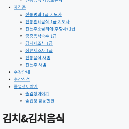
자격증
전통병과 1급 지도사
전통혼례음식 1급 지도사
전통주소믈리에(주향사) 1급
궁중음식숙수 1급
김치제조사 1급
장류제조사 1급
전통음식 사범
전통주 사범
수강안내
수강신청
졸업생이야기
졸업생이야기
졸업생 활동현황
김치&김치음식