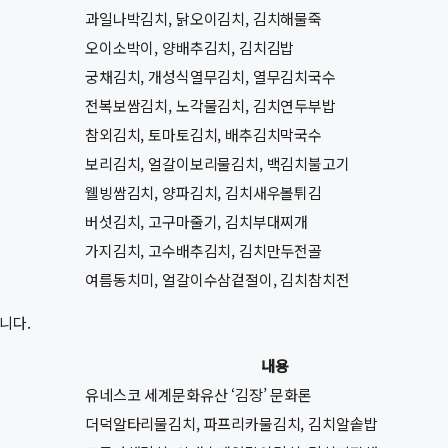
과일나박김치, 닭오이김치, 김치해물죽
오이소박이, 양배추김치, 김치김밥
궁채김치, 개성식열무김치, 열무김치국수
전복보쌈김치, 노각물김치, 김치연두부밥
참외김치, 토마토김치, 배추김치막국수
보리김치, 얼갈이보리물김치, 백김치불고기
웰빙쌈김치, 양파김치, 김치새우볼튀김
버섯김치, 고구마줄기, 김치부대찌개
가지김치, 고수배추김치, 김치만두전골
여름동치미, 얼갈이수삼겉절이, 김치참치전
니다.
내용
유네스코 세계문화유산 ‘김장’ 문화론
더덕알타리물김치, 파프리카물김치, 김치알솥밥