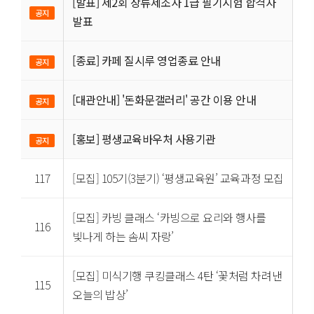
[발표] 제2회 장류제조사 1급 필기시험 합격자
공지
발표
[종료] 카페 질시루 영업종료 안내
공지
[대관안내] '돈화문갤러리' 공간 이용 안내
공지
[홍보] 평생교육바우처 사용기관
공지
117
[모집] 105기(3분기) ‘평생교육원’ 교육과정 모집
[모집] 카빙 클래스 ‘카빙으로 요리와 행사를
116
빛나게 하는 솜씨 자랑’
[모집] 미식기행 쿠킹클래스 4탄 ‘꽃처럼 차려낸
115
오늘의 밥상’