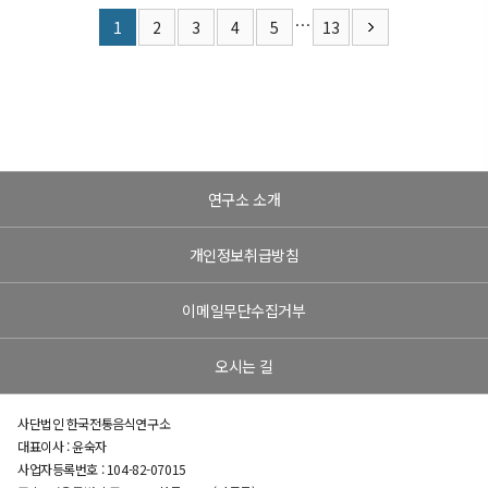
…
1
2
3
4
5
13
연구소 소개
개인정보취급방침
이메일무단수집거부
오시는 길
사단법인 한국전통음식연구소
대표이사 : 윤숙자
사업자등록번호 : 104-82-07015