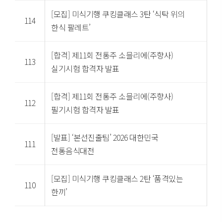
[모집] 미식기행 쿠킹클래스 3탄 ‘식탁 위의
114
한식 팔레트’
[합격] 제11회 전통주 소믈리에(주향사)
113
실기시험 합격자 발표
[합격] 제11회 전통주 소믈리에(주향사)
112
필기시험 합격자 발표
[발표] ‘본선진출팀’ 2026 대한민국
111
전통음식대전
[모집] 미식기행 쿠킹클래스 2탄 ‘품격있는
110
한끼’